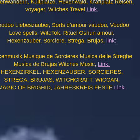
enwandern, Kultplätze, Hexenwald, Kraftplatz Reisen,
voyager, Witches Travel
Link.
oodoo Liebeszauber, Sorts d’amour vaudou, Voodoo
Love spells, WitcTok, Rituel Oshun amour,
Hexenzauber, Sorciere, Strega, Brujas,
l
ink:
enmusik Musique de Sorcieres Musica delle Streghe
Musica de Brujas Witches Music,
Link:
HEXENZIRKEL, HEXENZAUBER, SORCIERES,
STREGA, BRUJAS, WITCHCRAFT, WICCAN,
MAGIC OF BRIGHID, JAHRESKREIS FESTE
Link.