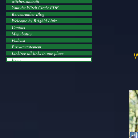
witches.sabbath
Youtube Witch Circle PDF
Kerzenzauber Blog
Welcome by Brighid Link:
Contact
Menübutton
Podcast
Privacystatement
Linktree all links in one place
W
Items