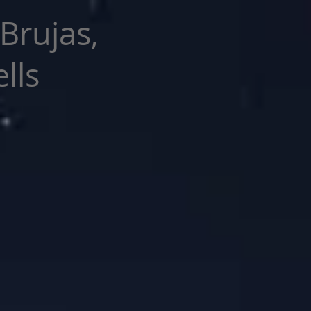
 Brujas,
lls