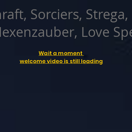
raft, Sorciers, Strega,
exenzauber, Love Spe
Wait a moment
welcome video is still loading