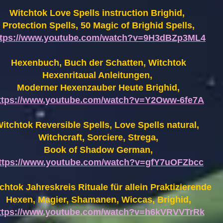
Witchtok Love Spells instruction Brighid,
Protection Spells, 50 Magic of Brighid Spells,
ttps://www.youtube.com/watch?v=9H3dBZp3ML4
Hexenbuch, Buch der Schatten, Witchtok
Hexenritaual Anleitungen,
Moderner Hexenzauber Heute Brighid,
ttps://www.youtube.com/watch?v=Y2Oww-6fe7A
itchtok Reversible Spells, Love Spells natural,
Witchcraft, Sorciere, Strega,
Book of Shadow German,
ttps://www.youtube.com/watch?v=gfY7uOFZbcc
chtok Jahreskreis Rituale für allein Praktizierende
Hexen,
Magier, Shamanen, Wiccas, Brighid,
ttps://www.youtube.com/watch?v=h6kVRVVTrRk