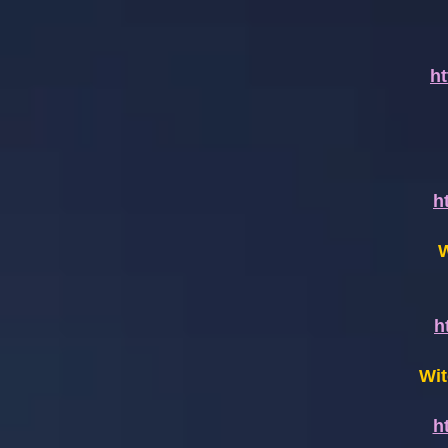
h
h
W
h
Wit
h