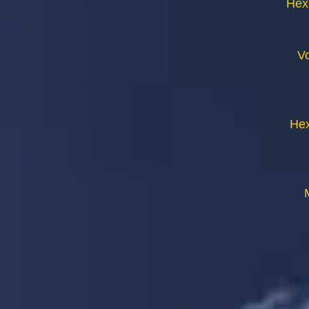
Hex
V
Hex