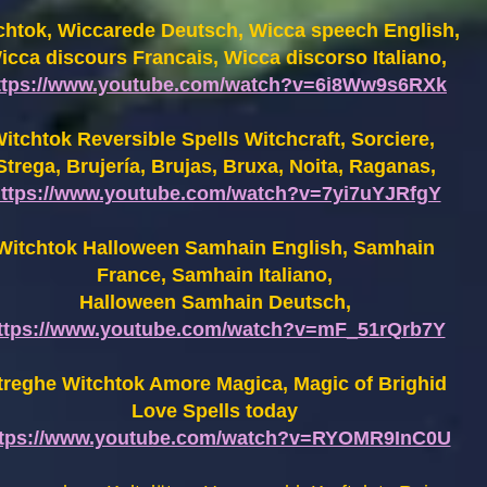
chtok, Wiccarede Deutsch, Wicca speech English,
icca discours Francais, Wicca discorso Italiano,
ttps://www.youtube.com/watch?v=6i8Ww9s6RXk
itchtok Reversible Spells Witchcraft, Sorciere,
Strega, Brujería, Brujas, Bruxa, Noita, Raganas,
ttps://www.youtube.com/watch?v=7yi7uYJRfgY
Witchtok Halloween Samhain English, Samhain
France,
Samhain Italiano,
Halloween Samhain Deutsch,
ttps://www.youtube.com/watch?v=mF_51rQrb7Y
treghe Witchtok Amore Magica, Magic of Brighid
Love Spells today
ttps://www.youtube.com/watch?v=RYOMR9InC0U