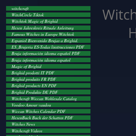
facebook-domain-verification=cvcpizmtgksq5fcmew8rd7c26oubyk
Witch
witchcraft
WitchCircle Tiktok
Witchtok Magic of Brighid
H
Hexen Jahreskreis Rituale Anleitung
Famous Witches in Europe Witchtok
Espaniol Bienvenido Brujas a Brighid.
ES_Brujeria ES-Todas linstrucciones PDF
Bruja información idioma español PDF
Bruja información idioma español
Magic of Brighid
Brighid prodotti IT PDF
Brighid produits FR PDF
Brighid products EN PDF
Brighid Produkte DE PDF
Witchcraft Wiccan Wohlesale Catalog
Voodoo Amour vaudou
Wiccan Witches Calendar PDF
HexenBuch Buch der Schatten PDF
Witches News
Witchcraft Videos