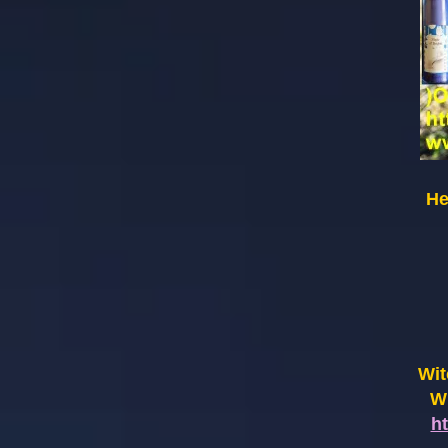
He
Wit
Wi
h