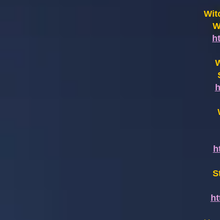
Wit
W
h
W
h
h
S
h